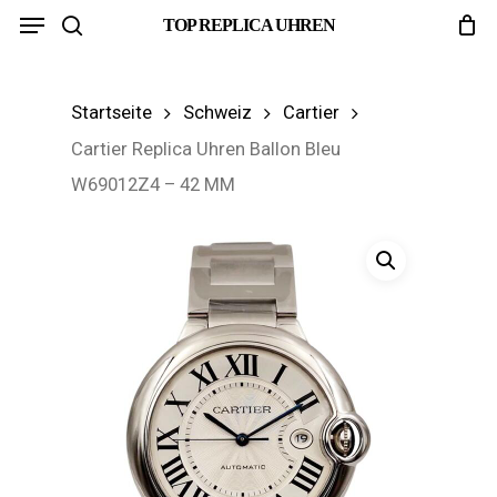
Menu
Skip
TOP REPLICA UHREN
search
to
main
Startseite
Schweiz
Cartier
content
Cartier Replica Uhren Ballon Bleu
W69012Z4 – 42 MM