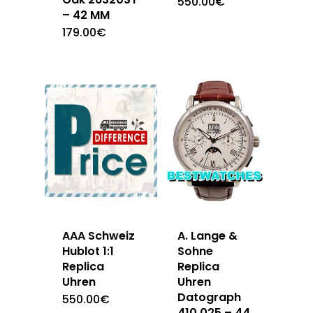
550.00
€
– 42 MM
179.00
€
AAA Schweiz
A. Lange &
Hublot 1:1
Sohne
Replica
Replica
Uhren
Uhren
Datograph
550.00
€
410.025 – 44