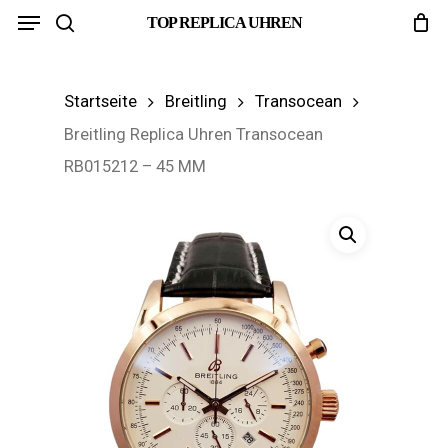
Menu
Skip
TOP REPLICA UHREN
search
to
main
Startseite
Breitling
Transocean
content
Breitling Replica Uhren Transocean
RB015212 – 45 MM