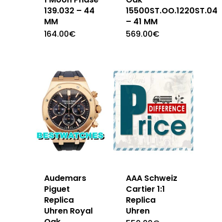
139.032 – 44
15500ST.OO.1220ST.04
MM
– 41 MM
164.00
€
569.00
€
Audemars
AAA Schweiz
Piguet
Cartier 1:1
Replica
Replica
Uhren Royal
Uhren
Oak