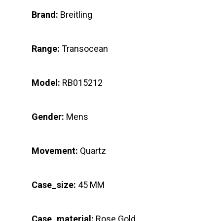
Brand:
Breitling
Range:
Transocean
Model:
RB015212
Gender:
Mens
Movement:
Quartz
Case_size:
45 MM
Case_material:
Rose Gold