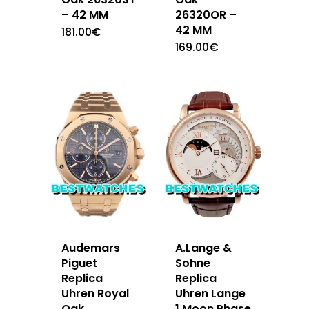
– 42 MM
26320OR –
42 MM
181.00
€
169.00
€
Audemars
A.Lange &
Piguet
Sohne
Replica
Replica
Uhren Royal
Uhren Lange
Oak
1 Moon Phase