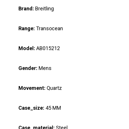
Brand:
Breitling
Range:
Transocean
Model:
AB015212
Gender:
Mens
Movement:
Quartz
Case_size:
45 MM
Case_material:
Steel