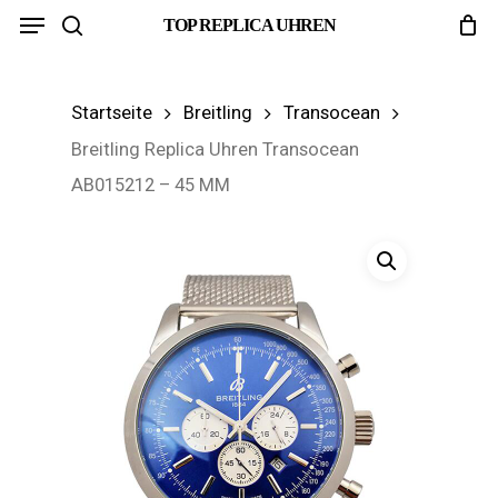
Menu
Skip
TOP REPLICA UHREN
search
to
main
Startseite
Breitling
Transocean
content
Breitling Replica Uhren Transocean
AB015212 – 45 MM