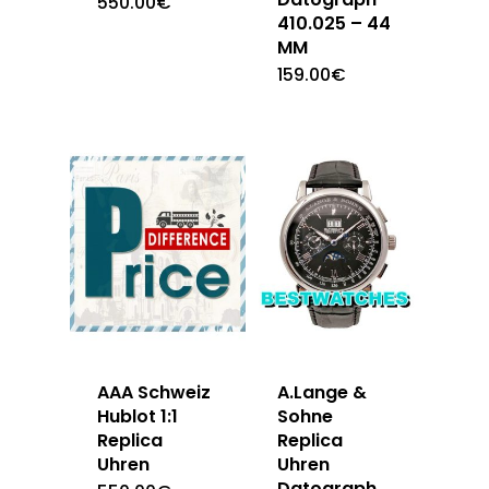
550.00
€
410.025 – 44
MM
159.00
€
AAA Schweiz
A.Lange &
Hublot 1:1
Sohne
Replica
Replica
Uhren
Uhren
Datograph