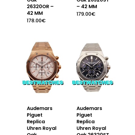
26320OR –
– 42 MM
42 MM
179.00
€
178.00
€
Audemars
Audemars
Piguet
Piguet
Replica
Replica
Uhren Royal
Uhren Royal
Oak
Oak 26320ST