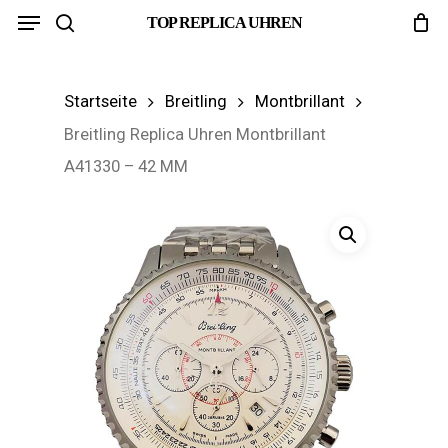
Menu
Skip
TOP REPLICA UHREN
search
to
main
Startseite
Breitling
Montbrillant
content
Breitling Replica Uhren Montbrillant
A41330 – 42 MM