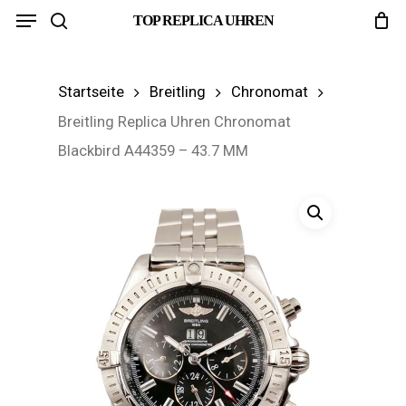
Menu
Skip
TOP REPLICA UHREN
search
to
main
Startseite
Breitling
Chronomat
content
Breitling Replica Uhren Chronomat
Blackbird A44359 – 43.7 MM