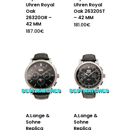
Uhren Royal
Uhren Royal
Oak
Oak 26320ST
26320OR –
– 42 MM
42 MM
181.00
€
187.00
€
A.Lange &
A.Lange &
Sohne
Sohne
Replica
Replica