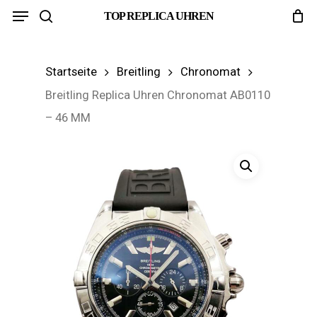
Menu
Skip
TOP REPLICA UHREN
search
to
main
Startseite
Breitling
Chronomat
content
Breitling Replica Uhren Chronomat AB0110
– 46 MM