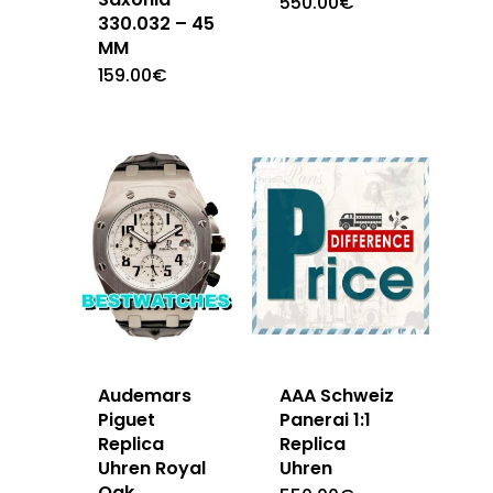
550.00
€
330.032 – 45
MM
159.00
€
Audemars
AAA Schweiz
Piguet
Panerai 1:1
Replica
Replica
Uhren Royal
Uhren
Oak