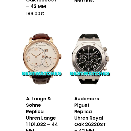
550.00
€
– 42 MM
196.00
€
A. Lange &
Audemars
Sohne
Piguet
Replica
Replica
Uhren Lange
Uhren Royal
1 101.032 – 44
Oak 26320ST
MM
– 42 MM