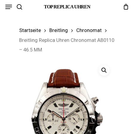
Menu
Skip
TOP REPLICA UHREN
search
to
main
Startseite
Breitling
Chronomat
content
Breitling Replica Uhren Chronomat AB0110
– 46.5 MM