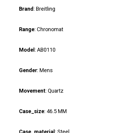
Brand
: Breitling
Range
: Chronomat
Model
: AB0110
Gender
: Mens
Movement
: Quartz
Case_size
: 46.5 MM
Case_material
: Steel